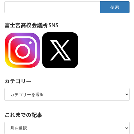
検
索:
富士宮高校会議所 SNS
カテゴリー
カ
テ
ゴ
リ
ー
これまでの記事
こ
れ
ま