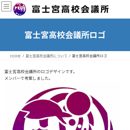
コ
ナ
ン
ビ
テ
ゲ
ン
ー
ツ
シ
へ
ョ
富士宮高校会議所ロゴ
ス
ン
キ
に
ッ
移
プ
動
HOME
富士宮高校会議所について
富士宮高校会議所ロゴ
富士宮高校会議所のロゴデザインです。
メンバーで考案しました。