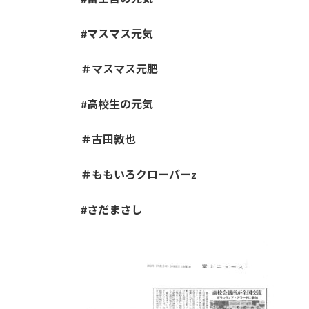
#マスマス元気
＃マスマス元肥
#高校生の元気
＃古田敦也
＃ももいろクローバーz
#さだまさし