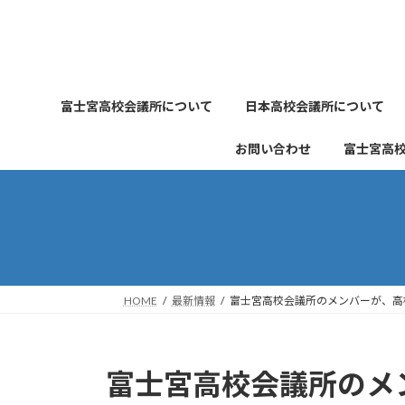
コ
ナ
ン
ビ
テ
ゲ
ン
ー
ツ
シ
富士宮高校会議所について
日本高校会議所について
へ
ョ
ス
ン
お問い合わせ
富士宮高
キ
に
ッ
移
プ
動
HOME
最新情報
富士宮高校会議所のメンバーが、高
富士宮高校会議所のメ