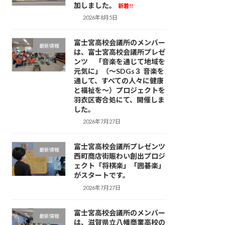
加しました。
新着!!
2026年8月5日
富士宮高校会議所のメンバー
最新情報
は、富士宮高校会議所プレゼ
ンツ 「音楽を通じて地域を
元気に」（～SDGs３ 音楽を
通して、すべての人々に健康
と福祉を～）プロジェクトを
羽衣区寄合処にて、開催しま
した。
2026年7月27日
富士宮高校会議所プレゼンツ
最新情報
西町商店街賑わい創出プロジ
ェクト「将棋楽」「囲碁楽」
がスタートです。
2026年7月27日
富士宮高校会議所のメンバー
最新情報
は、滋賀県立八幡商業高校の