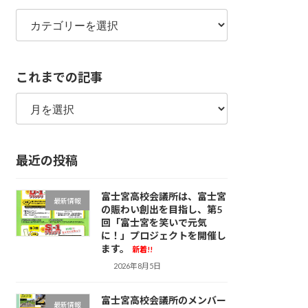
カ
テ
ゴ
リ
これまでの記事
ー
こ
れ
ま
で
最近の投稿
の
記
事
富士宮高校会議所は、富士宮
最新情報
の賑わい創出を目指し、第5
回「富士宮を笑いで元気
に！」プロジェクトを開催し
ます。
新着!!
2026年8月5日
富士宮高校会議所のメンバー
最新情報