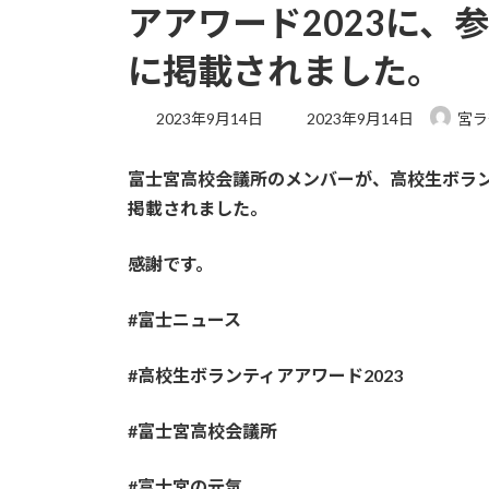
アアワード2023に、
に掲載されました。
最
2023年9月14日
2023年9月14日
宮ラ
終
更
富士宮高校会議所のメンバーが、高校生ボラン
新
日
掲載されました。
時
:
感謝です。
#富士ニュース
#高校生ボランティアアワード2023
#富士宮高校会議所
#富士宮の元気