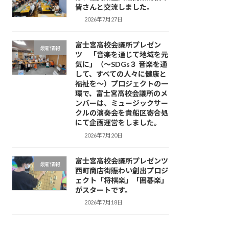
皆さんと交流しました。
2026年7月27日
富士宮高校会議所プレゼン
最新情報
ツ 「音楽を通じて地域を元
気に」（～SDGs３ 音楽を通
して、すべての人々に健康と
福祉を～）プロジェクトの一
環で、富士宮高校会議所のメ
ンバーは、ミュージックサー
クルの演奏会を貴船区寄合処
にて企画運営をしました。
2026年7月20日
富士宮高校会議所プレゼンツ
最新情報
西町商店街賑わい創出プロジ
ェクト「将棋楽」「囲碁楽」
がスタートです。
2026年7月18日