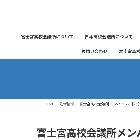
コ
ナ
ン
ビ
テ
ゲ
ン
ー
ツ
シ
富士宮高校会議所について
日本高校会議所について
へ
ョ
ス
ン
お問い合わせ
富士宮高
キ
に
ッ
移
プ
動
HOME
最新情報
富士宮高校会議所メンバーは、株式
富士宮高校会議所メン