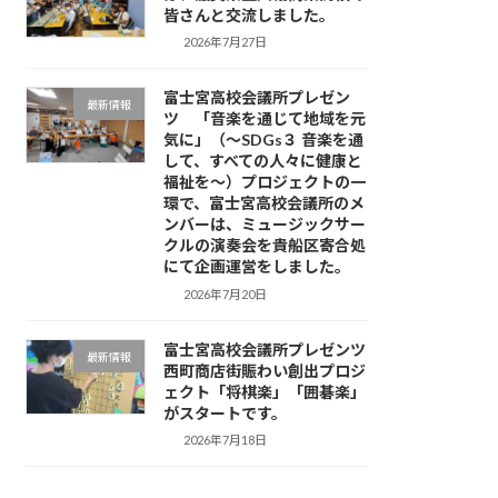
皆さんと交流しました。
2026年7月27日
富士宮高校会議所プレゼン
最新情報
ツ 「音楽を通じて地域を元
気に」（～SDGs３ 音楽を通
して、すべての人々に健康と
福祉を～）プロジェクトの一
環で、富士宮高校会議所のメ
ンバーは、ミュージックサー
クルの演奏会を貴船区寄合処
にて企画運営をしました。
2026年7月20日
富士宮高校会議所プレゼンツ
最新情報
西町商店街賑わい創出プロジ
ェクト「将棋楽」「囲碁楽」
がスタートです。
2026年7月18日