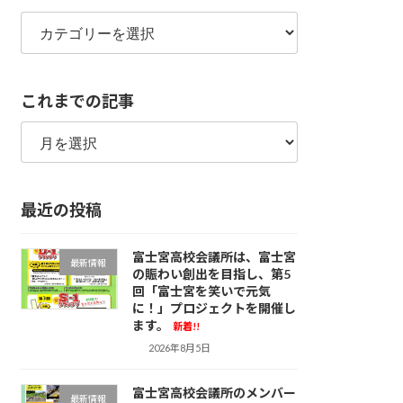
カ
テ
ゴ
リ
これまでの記事
ー
こ
れ
ま
で
最近の投稿
の
記
事
富士宮高校会議所は、富士宮
最新情報
の賑わい創出を目指し、第5
回「富士宮を笑いで元気
に！」プロジェクトを開催し
ます。
新着!!
2026年8月5日
富士宮高校会議所のメンバー
最新情報