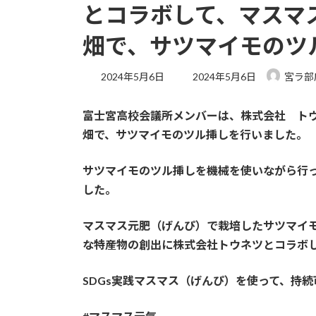
とコラボして、マスマ
畑で、サツマイモのツ
最
2024年5月6日
2024年5月6日
宮ラ部
終
更
富士宮高校会議所メンバーは、株式会社 ト
新
日
畑で、サツマイモのツル挿しを行いました。
時
:
サツマイモのツル挿しを機械を使いながら行
した。
マスマス元肥（げんぴ）で栽培したサツマイ
な特産物の創出に株式会社トウネツとコラボ
SDGs実践マスマス（げんぴ）を使って、持