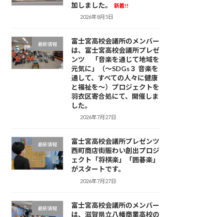
加しました。
新着!!
2026年8月5日
富士宮高校会議所のメンバー
最新情報
は、富士宮高校会議所プレゼ
ンツ 「音楽を通じて地域を
元気に」（～SDGs３ 音楽を
通して、すべての人々に健康
と福祉を～）プロジェクトを
羽衣区寄合処にて、開催しま
した。
2026年7月27日
富士宮高校会議所プレゼンツ
最新情報
西町商店街賑わい創出プロジ
ェクト「将棋楽」「囲碁楽」
がスタートです。
2026年7月27日
富士宮高校会議所のメンバー
最新情報
は、滋賀県立八幡商業高校の