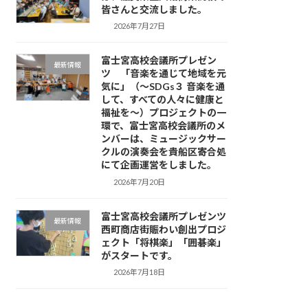
皆さんと交流しました。
2026年7月27日
富士宮高校会議所プレゼン
最新情報
ツ 「音楽を通じて地域を元
気に」（～SDGs３ 音楽を通
して、すべての人々に健康と
福祉を～）プロジェクトの一
環で、富士宮高校会議所のメ
ンバーは、ミュージックサー
クルの演奏会を貴船区寄合処
にて企画運営をしました。
2026年7月20日
富士宮高校会議所プレゼンツ
最新情報
西町商店街賑わい創出プロジ
ェクト「将棋楽」「囲碁楽」
がスタートです。
2026年7月18日