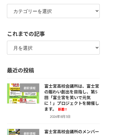
カ
テ
ゴ
リ
これまでの記事
ー
こ
れ
ま
で
最近の投稿
の
記
事
富士宮高校会議所は、富士宮
最新情報
の賑わい創出を目指し、第5
回「富士宮を笑いで元気
に！」プロジェクトを開催し
ます。
新着!!
2026年8月5日
富士宮高校会議所のメンバー
最新情報