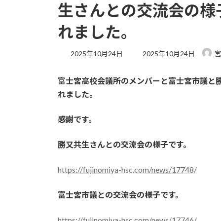
生さんとの交流会の様
れました。
最
2025年10月24日
2025年10月24日
終
更
富
士宮高校会議所のメンバーと富士宮市議と
新
日
れました。
時
:
感謝です。
勝又共生さんとの交流会の様子です。
https://fujinomiya-hsc.com/news/17748/
富士宮市議との交流会の様子です。
https://fujinomiya-hsc.com/news/17746/