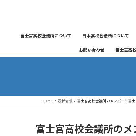
コ
ナ
ン
ビ
テ
ゲ
ン
ー
ツ
シ
富士宮高校会議所について
日本高校会議所について
へ
ョ
ス
ン
お問い合わせ
富士宮高
キ
に
ッ
移
プ
動
HOME
最新情報
富士宮高校会議所のメンバーと富士
富士宮高校会議所のメ