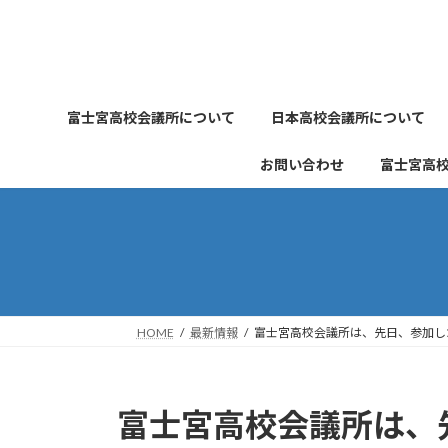
コ
ナ
ン
ビ
テ
ゲ
ン
ー
ツ
シ
富士宮高校会議所について
日本高校会議所について
へ
ョ
ス
ン
お問い合わせ
富士宮高
キ
に
ッ
移
プ
動
HOME
最新情報
富士宮高校会議所は、先日、参加した
富士宮高校会議所は、