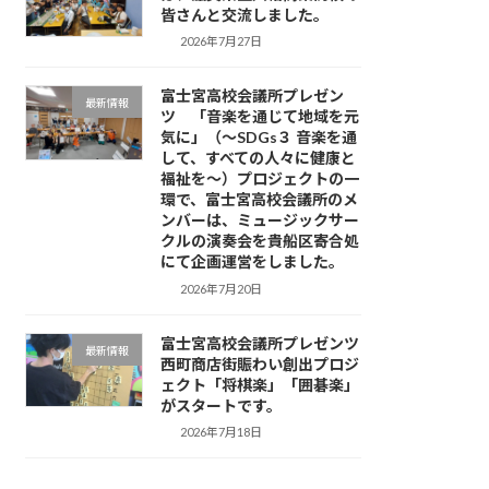
皆さんと交流しました。
2026年7月27日
富士宮高校会議所プレゼン
最新情報
ツ 「音楽を通じて地域を元
気に」（～SDGs３ 音楽を通
して、すべての人々に健康と
福祉を～）プロジェクトの一
環で、富士宮高校会議所のメ
ンバーは、ミュージックサー
クルの演奏会を貴船区寄合処
にて企画運営をしました。
2026年7月20日
富士宮高校会議所プレゼンツ
最新情報
西町商店街賑わい創出プロジ
ェクト「将棋楽」「囲碁楽」
がスタートです。
2026年7月18日