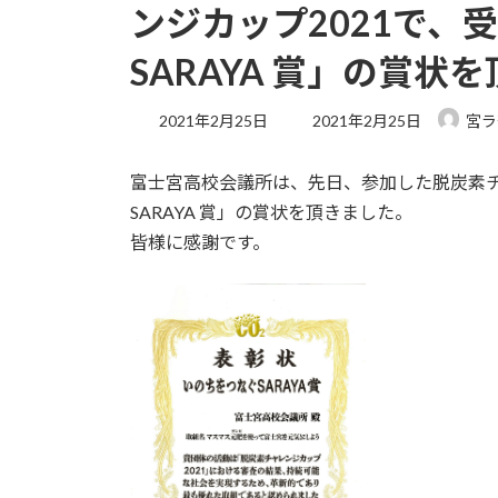
ンジカップ2021で、
SARAYA 賞」の賞状
最
2021年2月25日
2021年2月25日
宮ラ
終
更
富士宮高校会議所は、先日、参加した脱炭素チ
新
日
SARAYA 賞」の賞状を頂きました。
時
皆様に感謝です。
: