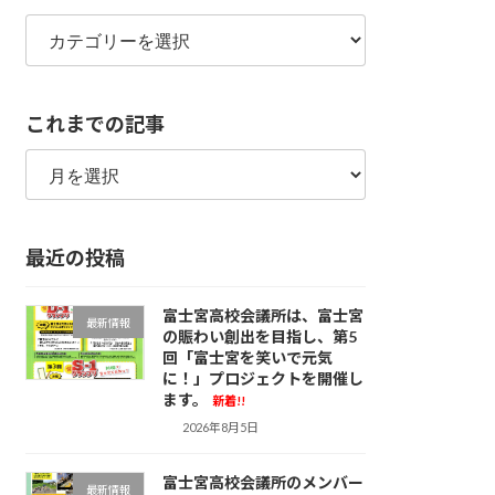
カ
テ
ゴ
リ
これまでの記事
ー
こ
れ
ま
で
最近の投稿
の
記
事
富士宮高校会議所は、富士宮
最新情報
の賑わい創出を目指し、第5
回「富士宮を笑いで元気
に！」プロジェクトを開催し
ます。
新着!!
2026年8月5日
富士宮高校会議所のメンバー
最新情報