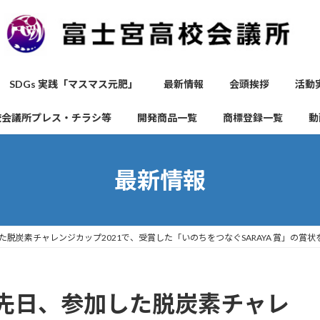
SDGs 実践「マスマス元肥」
最新情報
会頭挨拶
活動
校会議所プレス・チラシ等
開発商品一覧
商標登録一覧
動
最新情報
脱炭素チャレンジカップ2021で、受賞した「いのちをつなぐSARAYA 賞」の賞
先日、参加した脱炭素チャレ