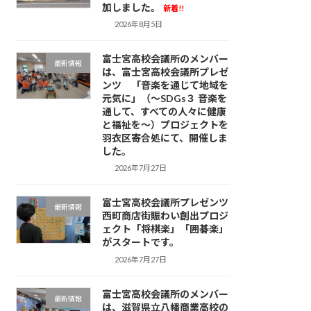
加しました。
新着!!
2026年8月5日
富士宮高校会議所のメンバー
最新情報
は、富士宮高校会議所プレゼ
ンツ 「音楽を通じて地域を
元気に」（～SDGs３ 音楽を
通して、すべての人々に健康
と福祉を～）プロジェクトを
羽衣区寄合処にて、開催しま
した。
2026年7月27日
富士宮高校会議所プレゼンツ
最新情報
西町商店街賑わい創出プロジ
ェクト「将棋楽」「囲碁楽」
がスタートです。
2026年7月27日
富士宮高校会議所のメンバー
最新情報
は、滋賀県立八幡商業高校の