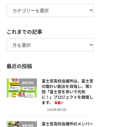
カ
テ
ゴ
リ
これまでの記事
ー
こ
れ
ま
で
最近の投稿
の
記
事
富士宮高校会議所は、富士宮
最新情報
の賑わい創出を目指し、第5
回「富士宮を笑いで元気
に！」プロジェクトを開催し
ます。
新着!!
2026年8月5日
富士宮高校会議所のメンバー
最新情報