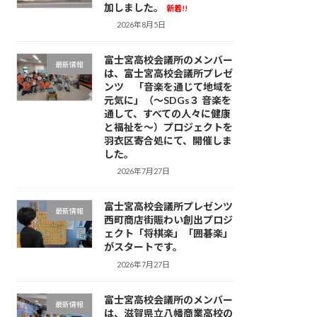
加しました。
新着!!
2026年8月5日
富士宮高校会議所のメンバー
最新情報
は、富士宮高校会議所プレゼ
ンツ 「音楽を通じて地域を
元気に」（～SDGs３ 音楽を
通して、すべての人々に健康
と福祉を～）プロジェクトを
羽衣区寄合処にて、開催しま
した。
2026年7月27日
富士宮高校会議所プレゼンツ
最新情報
西町商店街賑わい創出プロジ
ェクト「将棋楽」「囲碁楽」
がスタートです。
2026年7月27日
富士宮高校会議所のメンバー
最新情報
は、滋賀県立八幡商業高校の