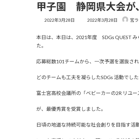
甲子園 静岡県大会が
最
2022年3月28日
2022年3月28日
宮ラ
終
更
本日は、本日は、2021年度 SDGs QUE
新
日
た。
時
:
応募総数101チームから、一次予選を選抜さ
どのチームも工夫を凝らしたSDGs 活動でし
富士宮高校会議所の「ベビーカーの2R リユ
が、最優秀賞を受賞しました。
日頃の地道な持続可能な社会創りを目指す活