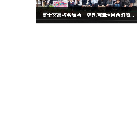
富士宮高校会議所 空き店舗活用西町商店街賑わい創出プロジェクト 「Atelier QUOKKA（アトリエクォッカ）」スターティングセレモニーを開催しました。
2022年3月27日