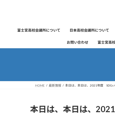
コ
ナ
ン
ビ
テ
ゲ
ン
ー
ツ
シ
富士宮高校会議所について
日本高校会議所について
へ
ョ
ス
ン
お問い合わせ
富士宮高
キ
に
ッ
移
プ
動
HOME
最新情報
本日は、本日は、2021年度 SDG
本日は、本日は、2021年