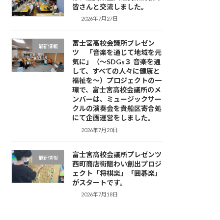
皆さんと交流しました。
2026年7月27日
富士宮高校会議所プレゼン
最新情報
ツ 「音楽を通じて地域を元
気に」（～SDGs３ 音楽を通
して、すべての人々に健康と
福祉を～）プロジェクトの一
環で、富士宮高校会議所のメ
ンバーは、ミュージックサー
クルの演奏会を貴船区寄合処
にて企画運営をしました。
2026年7月20日
富士宮高校会議所プレゼンツ
最新情報
西町商店街賑わい創出プロジ
ェクト「将棋楽」「囲碁楽」
がスタートです。
2026年7月18日