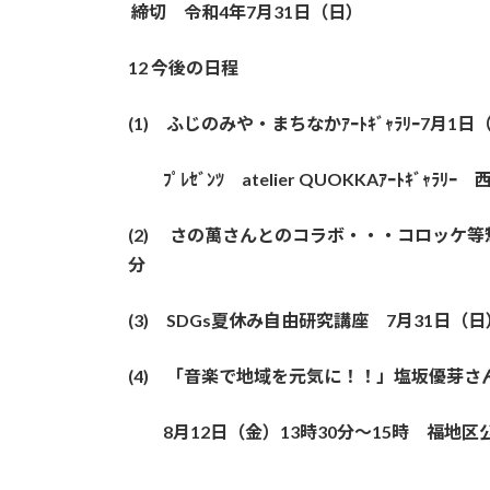
締切 令和4年7月31日（日）
12 今後の日程
(1) ふじのみや・まちなかｱｰﾄｷﾞｬﾗﾘｰ7月
ﾌﾟﾚｾﾞﾝﾂ atelier QUOKKAｱｰﾄｷﾞｬﾗﾘ
(2) さの萬さんとのコラボ・・・コロッケ等惣
分
(3) SDGs夏休み自由研究講座 7月31日（
(4) 「音楽で地域を元気に！！」塩坂優芽さん
8月12日（金）13時30分～15時 福地区公会