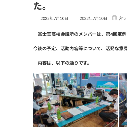
た。
最
2022年7月10日
2022年7月10日
宮ラ
終
更
富士宮高校会議所のメンバーは、第4回定例
新
日
時
今後の予定、活動内容等について、活発な意
:
内容は、以下の通りです。