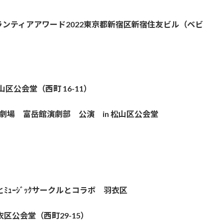
ボランティアアワード2022東京都新宿区新宿住友ビル（ベビ
松山区公会堂（西町 16-11）
劇場 富岳館演劇部 公演 in 松山区公会堂
ﾐｭｰｼﾞｯｸサークルとコラボ 羽衣区
区公会堂（西町29-15）