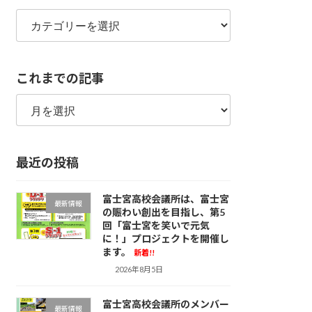
カ
テ
ゴ
リ
これまでの記事
ー
こ
れ
ま
で
最近の投稿
の
記
事
富士宮高校会議所は、富士宮
最新情報
の賑わい創出を目指し、第5
回「富士宮を笑いで元気
に！」プロジェクトを開催し
ます。
新着!!
2026年8月5日
富士宮高校会議所のメンバー
最新情報