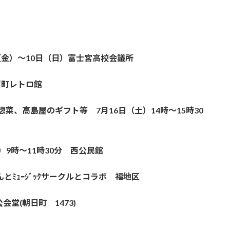
1日（金）～10日（日）富士宮高校会議所
ｰ 西町レトロ館
菜、高島屋のギフト等 7月16日（土）14時～15時30
日）9時～11時30分 西公民館
とﾐｭｰｼﾞｯｸサークルとコラボ 福地区
堂(朝日町 1473)