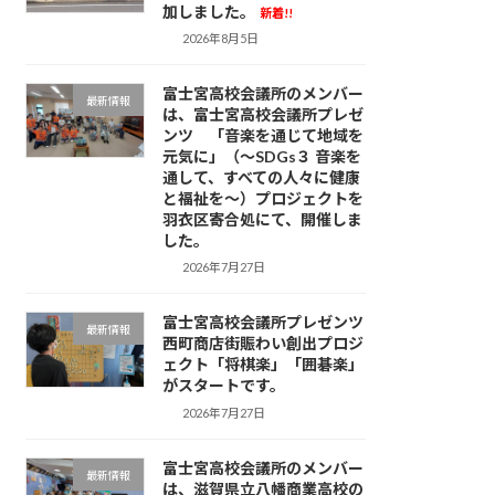
加しました。
新着!!
2026年8月5日
富士宮高校会議所のメンバー
最新情報
は、富士宮高校会議所プレゼ
ンツ 「音楽を通じて地域を
元気に」（～SDGs３ 音楽を
通して、すべての人々に健康
と福祉を～）プロジェクトを
羽衣区寄合処にて、開催しま
した。
2026年7月27日
富士宮高校会議所プレゼンツ
最新情報
西町商店街賑わい創出プロジ
ェクト「将棋楽」「囲碁楽」
がスタートです。
2026年7月27日
富士宮高校会議所のメンバー
最新情報
は、滋賀県立八幡商業高校の