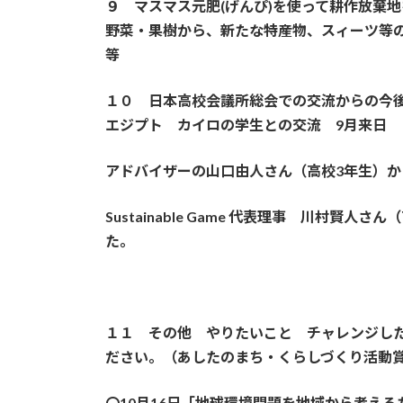
９ マスマス元肥(げんぴ)を使って耕作放棄地
野菜・果樹から、新たな特産物、スィーツ等
等
１０ 日本高校会議所総会での交流からの今
エジプト カイロの学生との交流 9月来日
アドバイザーの山口由人さん（高校3年生）か
Sustainable Game 代表理事 川村
た。
１１ その他 やりたいこと チャレンジした
ださい。（あしたのまち・くらしづくり活動賞
〇10月16日「地球環境問題を地域から考え