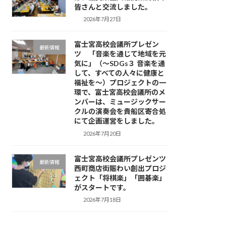
皆さんと交流しました。
2026年7月27日
富士宮高校会議所プレゼン
最新情報
ツ 「音楽を通じて地域を元
気に」（～SDGs３ 音楽を通
して、すべての人々に健康と
福祉を～）プロジェクトの一
環で、富士宮高校会議所のメ
ンバーは、ミュージックサー
クルの演奏会を貴船区寄合処
にて企画運営をしました。
2026年7月20日
富士宮高校会議所プレゼンツ
最新情報
西町商店街賑わい創出プロジ
ェクト「将棋楽」「囲碁楽」
がスタートです。
2026年7月18日