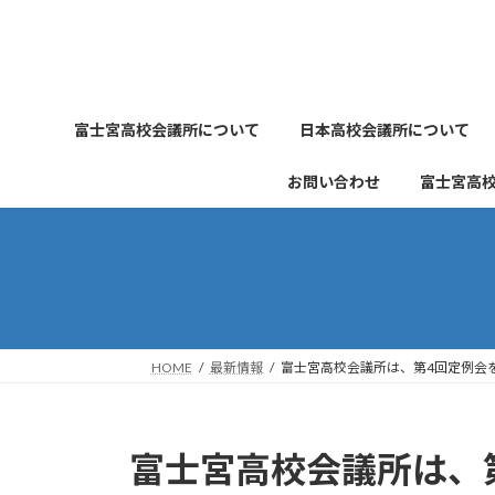
コ
ナ
ン
ビ
テ
ゲ
ン
ー
ツ
シ
富士宮高校会議所について
日本高校会議所について
へ
ョ
ス
ン
お問い合わせ
富士宮高
キ
に
ッ
移
プ
動
HOME
最新情報
富士宮高校会議所は、第4回定例会
富士宮高校会議所は、