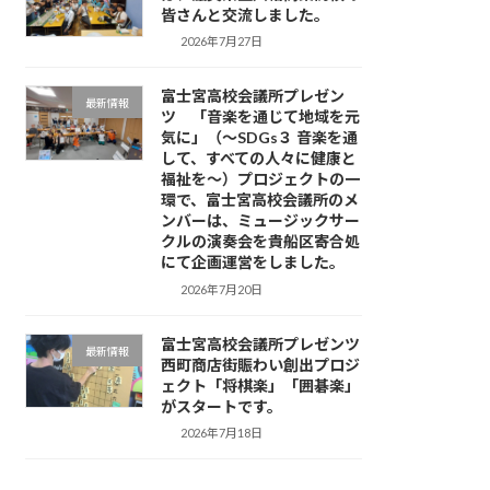
皆さんと交流しました。
2026年7月27日
富士宮高校会議所プレゼン
最新情報
ツ 「音楽を通じて地域を元
気に」（～SDGs３ 音楽を通
して、すべての人々に健康と
福祉を～）プロジェクトの一
環で、富士宮高校会議所のメ
ンバーは、ミュージックサー
クルの演奏会を貴船区寄合処
にて企画運営をしました。
2026年7月20日
富士宮高校会議所プレゼンツ
最新情報
西町商店街賑わい創出プロジ
ェクト「将棋楽」「囲碁楽」
がスタートです。
2026年7月18日