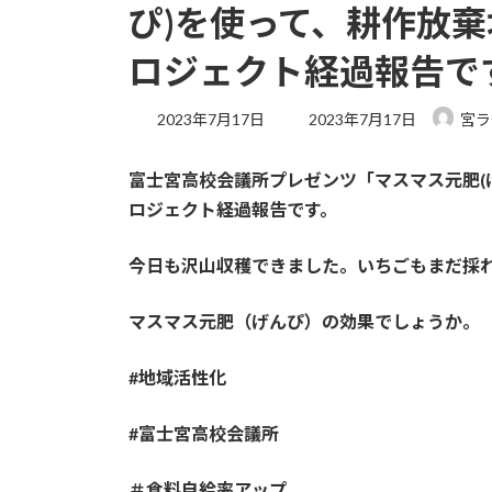
ぴ)を使って、耕作放
ロジェクト経過報告で
最
2023年7月17日
2023年7月17日
宮ラ
終
更
富士宮高校会議所プレゼンツ「マスマス元肥(
新
日
ロジェクト経過報告です。
時
:
今日も沢山収穫できました。いちごもまだ採
マスマス元肥（げんぴ）の効果でしょうか。
#地域活性化
#富士宮高校会議所
＃食料自給率アップ