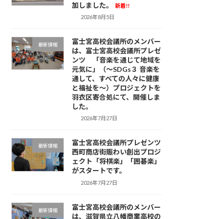
加しました。
新着!!
2026年8月5日
富士宮高校会議所のメンバー
最新情報
は、富士宮高校会議所プレゼ
ンツ 「音楽を通じて地域を
元気に」（～SDGs３ 音楽を
通して、すべての人々に健康
と福祉を～）プロジェクトを
羽衣区寄合処にて、開催しま
した。
2026年7月27日
富士宮高校会議所プレゼンツ
最新情報
西町商店街賑わい創出プロジ
ェクト「将棋楽」「囲碁楽」
がスタートです。
2026年7月27日
富士宮高校会議所のメンバー
最新情報
は、滋賀県立八幡商業高校の