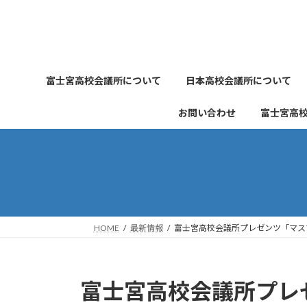
コ
ナ
ン
ビ
テ
ゲ
ン
ー
ツ
シ
富士宮高校会議所について
日本高校会議所について
へ
ョ
ス
ン
お問い合わせ
富士宮高
キ
に
ッ
移
プ
動
HOME
最新情報
富士宮高校会議所プレゼンツ「マス
富士宮高校会議所プレ