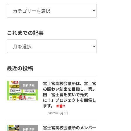
カ
テ
ゴ
リ
これまでの記事
ー
こ
れ
ま
で
最近の投稿
の
記
事
富士宮高校会議所は、富士宮
最新情報
の賑わい創出を目指し、第5
回「富士宮を笑いで元気
に！」プロジェクトを開催し
ます。
新着!!
2026年8月5日
富士宮高校会議所のメンバー
最新情報