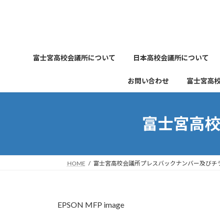
コ
ナ
ン
ビ
テ
ゲ
ン
ー
ツ
シ
富士宮高校会議所について
日本高校会議所について
へ
ョ
ス
ン
お問い合わせ
富士宮高
キ
に
ッ
移
プ
動
富士宮高
HOME
富士宮高校会議所プレスバックナンバー及びチ
EPSON MFP image