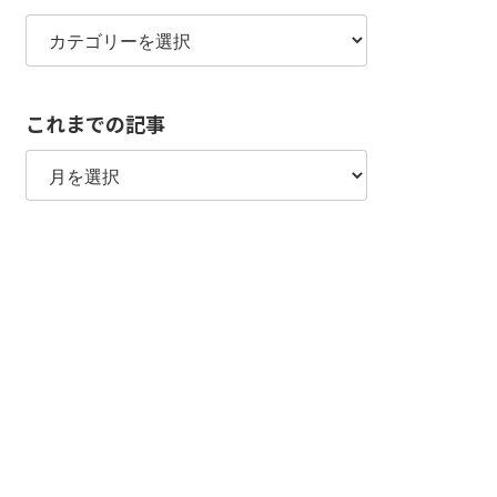
カ
テ
ゴ
リ
これまでの記事
ー
こ
れ
ま
で
の
記
事